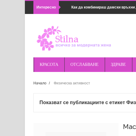
Интересно
Как да комбинираш дамски връхни 
Предимствата на магнитното зарядн
удобно
Правилна подготовка за поход или 
оборудването
КРАСОТА
ОТСЛАБВАНЕ
ЗДРАВЕ
Най-добрите магнитни зарядни за п
Начало
/
Физическа активност
Huawei и др.
Основни грешки при косене на трева
Показват се публикациите с етикет
Физ
Летни антиоксиданти за защита от
Как да почистим хладилника прав
Мас
Създаване на модерен душ кът в м