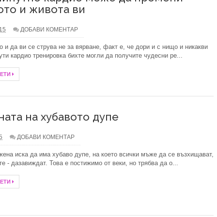
ото и живота ви
.15
ДОБАВИ КОМЕНТАР
о и да ви се струва не за вярване, факт е, че дори и с нищо и никакви
ути кардио тренировка бихте могли да получите чудесни ре...
ЧЕТИ
ната на хубавото дупе
5
ДОБАВИ КОМЕНТАР
жена иска да има хубаво дупе, на което всички мъже да се възхищават,
те - дазавиждат. Това е постижимо от веки, но трябва да о...
ЧЕТИ