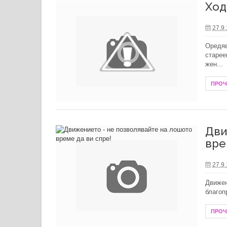
Ход
Дамският парфюм като част от лич
Популярни методи в семейната ко
27.9
Оредяв
Какво не може да се почиства с хи
старее
жен...
ПРО
Дви
вре
27.9
Движен
благоп
ПРО