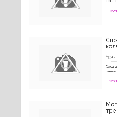
шега, 
ПРО
Спо
кол
24.7
След д
именно
ПРО
Мог
тре