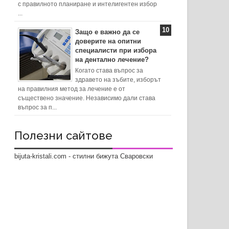
с правилното планиране и интелигентен избор
...
Защо е важно да се
доверите на опитни
специалисти при избора
на дентално лечение?
Когато става въпрос за
здравето на зъбите, изборът
на правилния метод за лечение е от
съществено значение. Независимо дали става
въпрос за п...
Полезни сайтове
bijuta-kristali.com - стилни бижута Сваровски