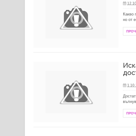
12.1
Защо е важно да се доверите на оп
Какво 
но от 
Модни тенденции при бижутата от с
ПРО
Пътят на духовното лечение: живо
Преобразете жилищното си простр
Технологии в борбата с комарите: 
Иск
дос
Какво се слага в бебешка количка 
1.10
Необходима ли е зарядна станция з
Достат
подходящата?
вълнув
Ефективна орална хигиена с натур
ПРО
Матраци за активно възстановяван