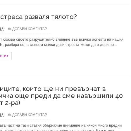
 стреса разваля тялото?
.15
ДОБАВИ КОМЕНТАР
т оказва своето разрушително влияние във всички аспекти на нашия
 Е, разбира се, в съвсем малки дози стресът може да е дори по...
ЧЕТИ
иците, които ще ни превърнат в
ичка още преди да сме навършили 40
т 2-ра)
.15
ДОБАВИ КОМЕНТАР
ата част на тази статия обърнахме внимание на някои много вредни
и, които ускоряват стареенето и вредят на здравето. Във втора...