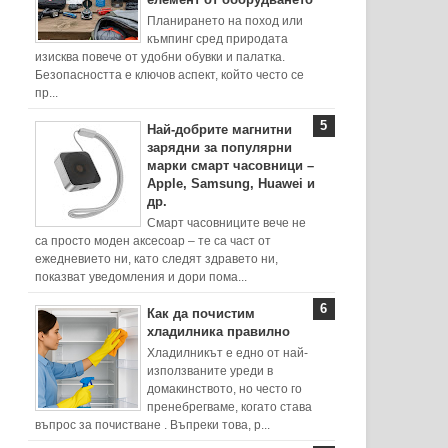
Планирането на поход или
къмпинг сред природата
изисква повече от удобни обувки и палатка.
Безопасността е ключов аспект, който често се
пр...
Най-добрите магнитни
зарядни за популярни
марки смарт часовници –
Apple, Samsung, Huawei и
др.
Смарт часовниците вече не
са просто моден аксесоар – те са част от
ежедневието ни, като следят здравето ни,
показват уведомления и дори пома...
Как да почистим
хладилника правилно
Хладилникът е едно от най-
използваните уреди в
домакинството, но често го
пренебрегваме, когато става
въпрос за почистване . Въпреки това, р...