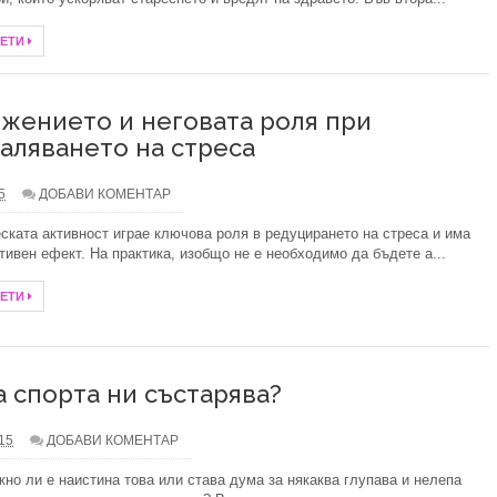
ЧЕТИ
жението и неговата роля при
аляването на стреса
5
ДОБАВИ КОМЕНТАР
ската активност играе ключова роля в редуцирането на стреса и има
тивен ефект. На практика, изобщо не е необходимо да бъдете а...
ЧЕТИ
а спорта ни състарява?
.15
ДОБАВИ КОМЕНТАР
но ли е наистина това или става дума за някаква глупава и нелепа