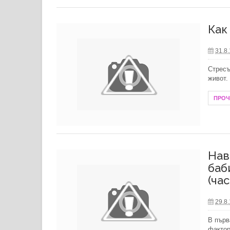
Как
31.8
Стресъ
живот.
ПРО
Нав
баб
(час
29.8
В първ
фактор