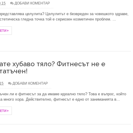
0.15
ДОБАВИ КОМЕНТАР
итни специалисти при избора на дентално лечение?
представлява целулита? Целулитът е безвреден за човешкото здраве,
естетическа гледна точка той е сериозен козметичен проблем. ...
ребро през тази година
ЧЕТИ
тът и ученията на Зор Алеф
анство със стилни килими
Иновации в дизайна на комарниците
ате хубаво тяло? Фитнесът не е
татъчен!
- 10 задължителни аксесоара
.15
ДОБАВИ КОМЕНТАР
а електромобил за дома и как да изберем
ъчен ли е фитнесът за да имаме идеално тяло? Това е въпрос, който
а много хора. Действително, фитнесът е едно от заниманията в...
ални продукти от БАН
ЧЕТИ
е на тялото