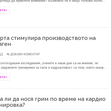
целяща да привлече внимание? Възможно ли е нещо толкова полез...
ЧЕТИ
рта стимулира производството на
аген
.15
ДОБАВИ КОМЕНТАР
ългогодишни изследвания, учените в наши дни са на мнение, че
 редовните тренировки за сила и издръжливост са тези, които оказв...
ЧЕТИ
а ли да нося грим по време на кардио
нировка?