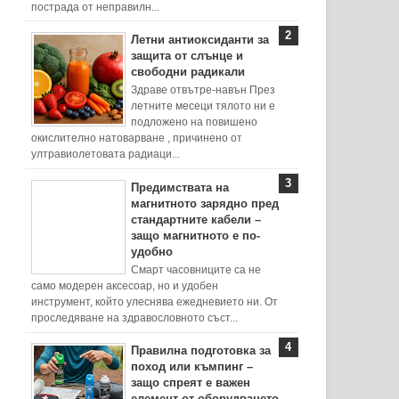
пострада от неправилн...
Летни антиоксиданти за
защита от слънце и
свободни радикали
Здраве отвътре-навън През
летните месеци тялото ни е
подложено на повишено
окислително натоварване , причинено от
ултравиолетовата радиаци...
Предимствата на
магнитното зарядно пред
стандартните кабели –
защо магнитното е по-
удобно
Смарт часовниците са не
само модерен аксесоар, но и удобен
инструмент, който улеснява ежедневието ни. От
проследяване на здравословното съст...
Правилна подготовка за
поход или къмпинг –
защо спреят е важен
елемент от оборудването