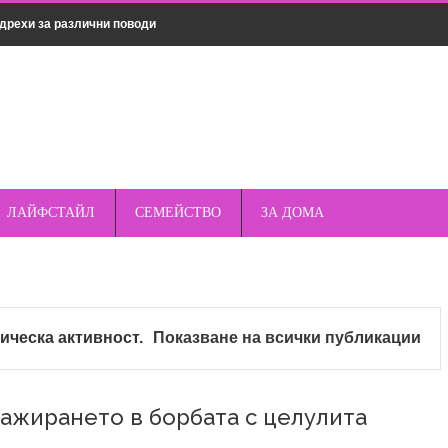
дрехи за различни поводи
о пред стандартните кабели – защо магнитното е по-
къмпинг – защо спреят е важен елемент от
ЛАЙФСТАЙЛ
СЕМЕЙСТВО
ЗА ДОМА
опулярни марки смарт часовници – Apple, Samsung,
та и как да ги избегнете
ическа активност
.
Показване на всички публикации
 слънце и свободни радикали
илно
ажирането в борбата с целулита
алка баня