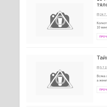
тял
24.7
Колкот
10 мин
ПРО
Тай
5.7.1
Всяка 
а жени
ПРО