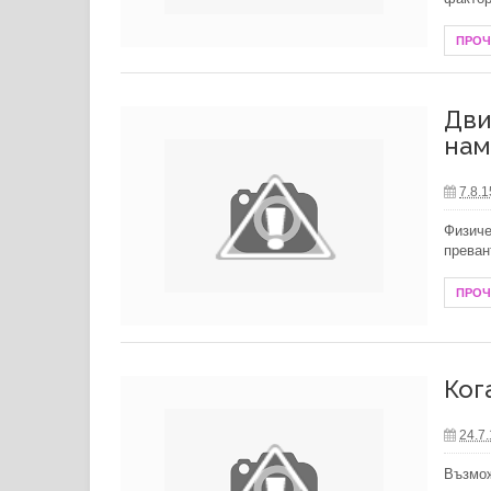
ПРО
Дви
нам
7.8.1
Физиче
преван
ПРО
Ког
24.7
Възмож