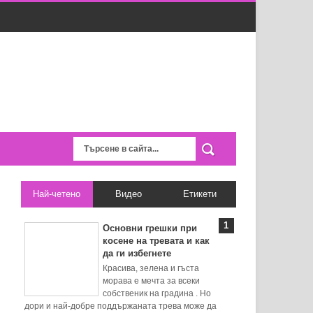
Най-четено
Видео
Етикети
Основни грешки при
косене на тревата и как
да ги избегнете
Красива, зелена и гъста
морава е мечта за всеки
собственик на градина . Но
дори и най-добре поддържаната трева може да