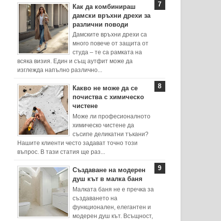
Как да комбинираш
дамски връхни дрехи за
различни поводи
Дамските връхни дрехи са
много повече от защита от
студа – те са рамката на
всяка визия. Един и същ аутфит може да
изглежда напълно различно...
Какво не може да се
почиства с химическо
чистене
Може ли професионалното
химическо чистене да
съсипе деликатни тъкани?
Нашите клиенти често задават точно този
въпрос. В тази статия ще раз...
Създаване на модерен
душ кът в малка баня
Малката баня не е пречка за
създаването на
функционален, елегантен и
модерен душ кът. Всъщност,