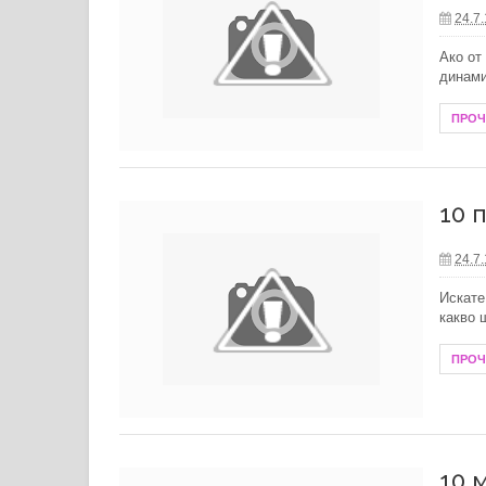
24.7
Ако от
динами
ПРО
10 
24.7
Искате
какво 
ПРО
10 