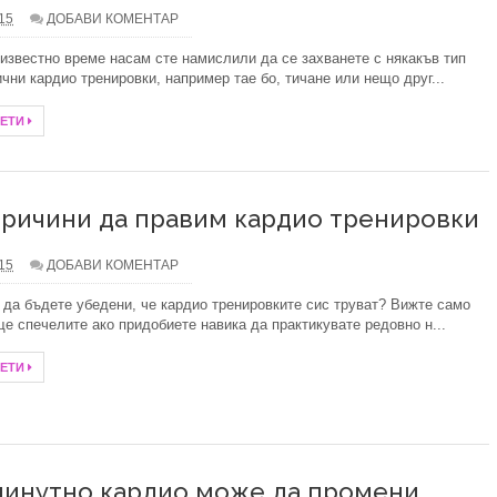
.15
ДОБАВИ КОМЕНТАР
 известно време насам сте намислили да се захванете с някакъв тип
чни кардио тренировки, например тае бо, тичане или нещо друг...
ЧЕТИ
причини да правим кардио тренировки
.15
ДОБАВИ КОМЕНТАР
 да бъдете убедени, че кардио тренировките сис труват? Вижте само
ще спечелите ако придобиете навика да практикувате редовно н...
ЧЕТИ
минутно кардио може да промени