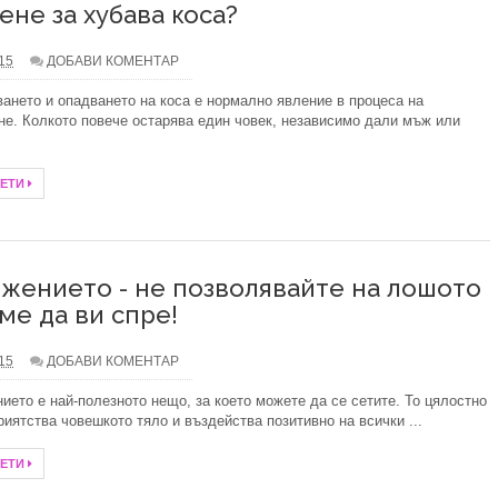
ене за хубава коса?
ната елегантност
нсултация
.15
ДОБАВИ КОМЕНТАР
ането и опадването на коса е нормално явление в процеса на
мическо чистене
не. Колкото повече остарява един човек, независимо дали мъж или
ЧЕТИ
жението - не позволявайте на лошото
ме да ви спре!
.15
ДОБАВИ КОМЕНТАР
ието е най-полезното нещо, за което можете да се сетите. То цялостно
риятства човешкото тяло и въздейства позитивно на всички ...
ЧЕТИ