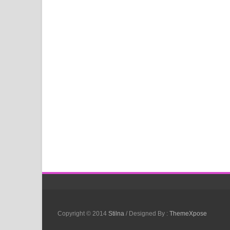
Copyright © 2014
Stilna
/ Designed By :
ThemeXpose