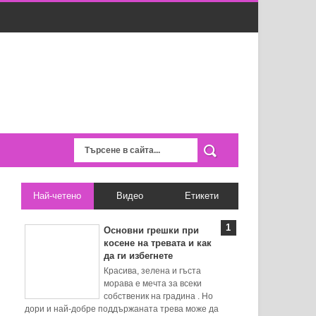
Най-четено
Видео
Етикети
Основни грешки при
косене на тревата и как
да ги избегнете
Красива, зелена и гъста
морава е мечта за всеки
собственик на градина . Но
дори и най-добре поддържаната трева може да