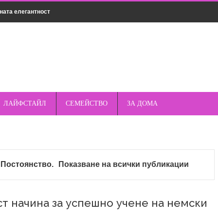
ната елегантност
нсултация
мическо чистене
дрехи за различни поводи
о пред стандартните кабели – защо магнитното е по-
ЛАЙФСТАЙЛ
СЕМЕЙСТВО
ЗА ДОМА
къмпинг – защо спреят е важен елемент от
т
Постоянство
.
Показване на всички публикации
опулярни марки смарт часовници – Apple, Samsung,
т начина за успешно учене на немски
та и как да ги избегнете