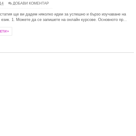
.14
ДОБАВИ КОМЕНТАР
 слънце и свободни радикали
 статия ще ви дадем няколко идеи за успешно и бързо изучаване на
 език. 1. Можете да се запишете на онлайн курсове. Основното пр...
илно
ЧЕТИ
алка баня
итни специалисти при избора на дентално лечение?
ребро през тази година
тът и ученията на Зор Алеф
анство със стилни килими
Иновации в дизайна на комарниците
- 10 задължителни аксесоара
а електромобил за дома и как да изберем