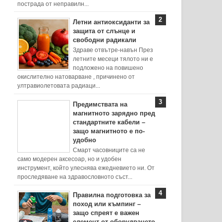
пострада от неправилн...
Летни антиоксиданти за
защита от слънце и
свободни радикали
Здраве отвътре-навън През
летните месеци тялото ни е
подложено на повишено
окислително натоварване , причинено от
ултравиолетовата радиаци...
Предимствата на
магнитното зарядно пред
стандартните кабели –
защо магнитното е по-
удобно
Смарт часовниците са не
само модерен аксесоар, но и удобен
инструмент, който улеснява ежедневието ни. От
проследяване на здравословното съст...
Правилна подготовка за
поход или къмпинг –
защо спреят е важен
елемент от оборудването