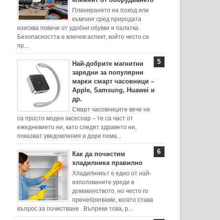
Планирането на поход или
къмпинг сред природата
изисква повече от удобни обувки и палатка.
Безопасността е ключов аспект, който често се
пр...
Най-добрите магнитни
зарядни за популярни
марки смарт часовници –
Apple, Samsung, Huawei и
др.
Смарт часовниците вече не
са просто моден аксесоар – те са част от
ежедневието ни, като следят здравето ни,
показват уведомления и дори пома...
Как да почистим
хладилника правилно
Хладилникът е едно от най-
използваните уреди в
домакинството, но често го
пренебрегваме, когато става
въпрос за почистване . Въпреки това, р...