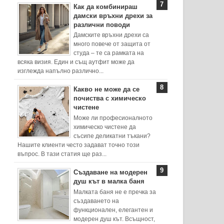
Как да комбинираш
дамски връхни дрехи за
различни поводи
Дамските връхни дрехи са
много повече от защита от
студа – те са рамката на
всяка визия. Един и същ аутфит може да
изглежда напълно различно...
Какво не може да се
почиства с химическо
чистене
Може ли професионалното
химическо чистене да
съсипе деликатни тъкани?
Нашите клиенти често задават точно този
въпрос. В тази статия ще раз...
Създаване на модерен
душ кът в малка баня
Малката баня не е пречка за
създаването на
функционален, елегантен и
модерен душ кът. Всъщност,