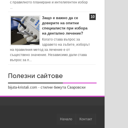
с правилното планиране и интелигентен избор
...
Защо е важно да се
доверите на опитни
специалисти при избора
на дентално лечение?
Когато става въпрос за
здравето на зъбите, изборът
на правилния метод за лечение е от
съществено значение. Независимо дали става
въпрос за п...
Полезни сайтове
bijuta-kristali.com - стилни бижута Сваровски
Начало
Контакт