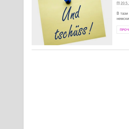
20.5
Летни антиоксиданти за защита от
В тази
немски
Как да почистим хладилника прав
ПРО
Създаване на модерен душ кът в м
Защо е важно да се доверите на оп
Модни тенденции при бижутата от с
Пътят на духовното лечение: живо
Преобразете жилищното си простр
Технологии в борбата с комарите: 
Какво се слага в бебешка количка 
Необходима ли е зарядна станция з