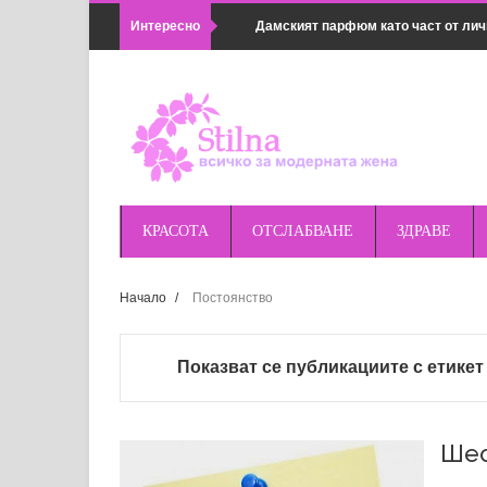
Интересно
Дамският парфюм като част от лич
Популярни методи в семейната ко
Какво не може да се почиства с хи
Как да комбинираш дамски връхни 
Предимствата на магнитното зарядн
КРАСОТА
ОТСЛАБВАНЕ
ЗДРАВЕ
удобно
Начало
/
Постоянство
Правилна подготовка за поход или 
оборудването
Показват се публикациите с етике
Най-добрите магнитни зарядни за п
Huawei и др.
Шес
Основни грешки при косене на трева