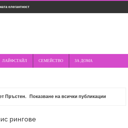
ната елегантност
нсултация
мическо чистене
дрехи за различни поводи
о пред стандартните кабели – защо магнитното е по-
ЛАЙФСТАЙЛ
СЕМЕЙСТВО
ЗА ДОМА
къмпинг – защо спреят е важен елемент от
кет
Пръстен
.
Показване на всички публикации
опулярни марки смарт часовници – Apple, Samsung,
ис рингове
та и как да ги избегнете