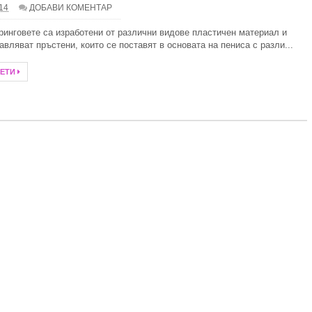
.14
ДОБАВИ КОМЕНТАР
 слънце и свободни радикали
ринговете са изработени от различни видове пластичен материал и
авляват пръстени, които се поставят в основата на пениса с разли...
илно
ЧЕТИ
алка баня
итни специалисти при избора на дентално лечение?
ребро през тази година
тът и ученията на Зор Алеф
анство със стилни килими
Иновации в дизайна на комарниците
- 10 задължителни аксесоара
а електромобил за дома и как да изберем