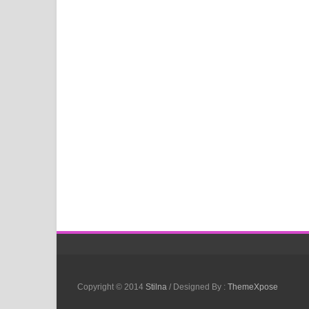
Copyright © 2014
Stilna
/ Designed By :
ThemeXpose