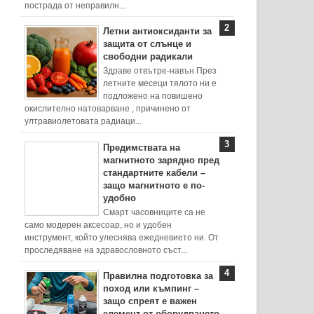
пострада от неправилн...
Летни антиоксиданти за
защита от слънце и
свободни радикали
Здраве отвътре-навън През
летните месеци тялото ни е
подложено на повишено
окислително натоварване , причинено от
ултравиолетовата радиаци...
Предимствата на
магнитното зарядно пред
стандартните кабели –
защо магнитното е по-
удобно
Смарт часовниците са не
само модерен аксесоар, но и удобен
инструмент, който улеснява ежедневието ни. От
проследяване на здравословното съст...
Правилна подготовка за
поход или къмпинг –
защо спреят е важен
елемент от оборудването