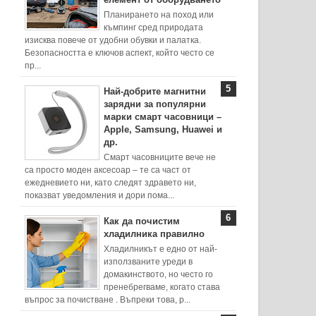
Планирането на поход или
къмпинг сред природата
изисква повече от удобни обувки и палатка.
Безопасността е ключов аспект, който често се
пр...
Най-добрите магнитни
зарядни за популярни
марки смарт часовници –
Apple, Samsung, Huawei и
др.
Смарт часовниците вече не
са просто моден аксесоар – те са част от
ежедневието ни, като следят здравето ни,
показват уведомления и дори пома...
Как да почистим
хладилника правилно
Хладилникът е едно от най-
използваните уреди в
домакинството, но често го
пренебрегваме, когато става
въпрос за почистване . Въпреки това, р...