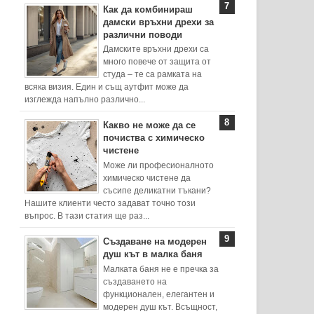
Как да комбинираш
дамски връхни дрехи за
различни поводи
Дамските връхни дрехи са
много повече от защита от
студа – те са рамката на
всяка визия. Един и същ аутфит може да
изглежда напълно различно...
Какво не може да се
почиства с химическо
чистене
Може ли професионалното
химическо чистене да
съсипе деликатни тъкани?
Нашите клиенти често задават точно този
въпрос. В тази статия ще раз...
Създаване на модерен
душ кът в малка баня
Малката баня не е пречка за
създаването на
функционален, елегантен и
модерен душ кът. Всъщност,