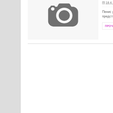
18.4
Летни антиоксиданти за защита от
Пенис 
предст
Как да почистим хладилника прав
ПРО
Създаване на модерен душ кът в м
Защо е важно да се доверите на оп
Модни тенденции при бижутата от с
Пътят на духовното лечение: живо
Преобразете жилищното си простр
Технологии в борбата с комарите: 
Какво се слага в бебешка количка 
Необходима ли е зарядна станция з