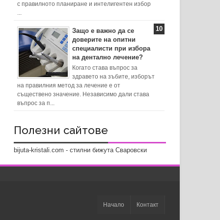
с правилното планиране и интелигентен избор
...
Защо е важно да се
доверите на опитни
специалисти при избора
на дентално лечение?
Когато става въпрос за
здравето на зъбите, изборът
на правилния метод за лечение е от
съществено значение. Независимо дали става
въпрос за п...
Полезни сайтове
bijuta-kristali.com - стилни бижута Сваровски
Начало
Контакт