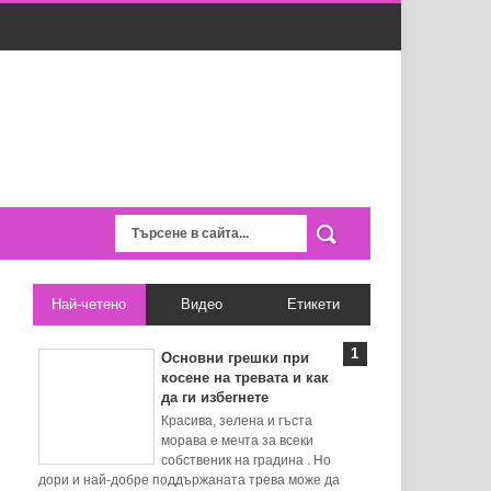
Най-четено
Видео
Етикети
Основни грешки при
косене на тревата и как
да ги избегнете
Красива, зелена и гъста
морава е мечта за всеки
собственик на градина . Но
дори и най-добре поддържаната трева може да