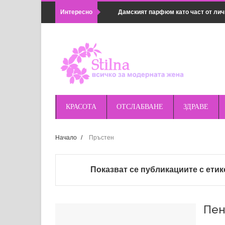
Интересно
Дамският парфюм като част от лич
Популярни методи в семейната ко
Какво не може да се почиства с хи
Как да комбинираш дамски връхни 
Предимствата на магнитното зарядн
КРАСОТА
ОТСЛАБВАНЕ
ЗДРАВЕ
удобно
Начало
/
Пръстен
Правилна подготовка за поход или 
оборудването
Показват се публикациите с ети
Най-добрите магнитни зарядни за п
Huawei и др.
Пен
Основни грешки при косене на трева