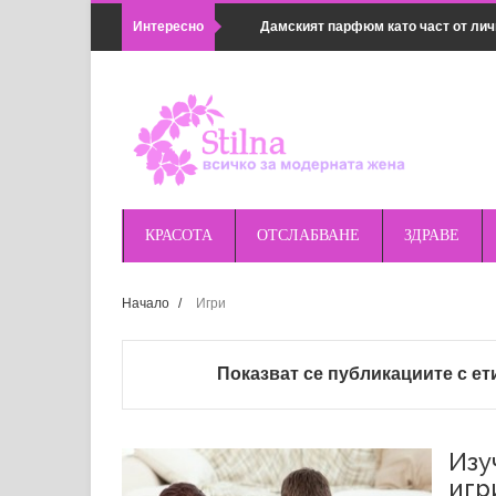
Интересно
Дамският парфюм като част от лич
Популярни методи в семейната ко
Какво не може да се почиства с хи
Как да комбинираш дамски връхни 
Предимствата на магнитното зарядн
КРАСОТА
ОТСЛАБВАНЕ
ЗДРАВЕ
удобно
Правилна подготовка за поход или 
Начало
/
Игри
оборудването
Показват се публикациите с ет
Най-добрите магнитни зарядни за п
Huawei и др.
Изу
игр
Основни грешки при косене на трева