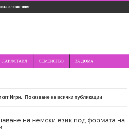
ната елегантност
нсултация
мическо чистене
дрехи за различни поводи
о пред стандартните кабели – защо магнитното е по-
ЛАЙФСТАЙЛ
СЕМЕЙСТВО
ЗА ДОМА
къмпинг – защо спреят е важен елемент от
икет
Игри
.
Показване на всички публикации
опулярни марки смарт часовници – Apple, Samsung,
чаване на немски език под формата на
и
та и как да ги избегнете