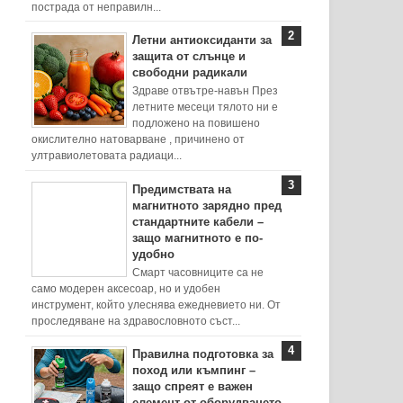
пострада от неправилн...
Летни антиоксиданти за
защита от слънце и
свободни радикали
Здраве отвътре-навън През
летните месеци тялото ни е
подложено на повишено
окислително натоварване , причинено от
ултравиолетовата радиаци...
Предимствата на
магнитното зарядно пред
стандартните кабели –
защо магнитното е по-
удобно
Смарт часовниците са не
само модерен аксесоар, но и удобен
инструмент, който улеснява ежедневието ни. От
проследяване на здравословното съст...
Правилна подготовка за
поход или къмпинг –
защо спреят е важен
елемент от оборудването