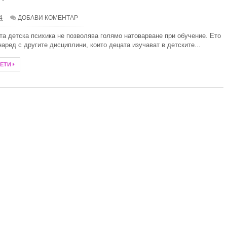
4
ДОБАВИ КОМЕНТАР
 слънце и свободни радикали
та детска психика не позволява голямо натоварване при обучение. Ето
илно
наред с другите дисциплини, които децата изучават в детските...
алка баня
ЧЕТИ
итни специалисти при избора на дентално лечение?
ребро през тази година
тът и ученията на Зор Алеф
анство със стилни килими
Иновации в дизайна на комарниците
- 10 задължителни аксесоара
а електромобил за дома и как да изберем