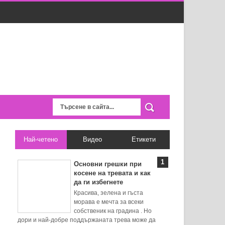
Най-четено
Видео
Етикети
Основни грешки при
косене на тревата и как
да ги избегнете
Красива, зелена и гъста
морава е мечта за всеки
собственик на градина . Но
дори и най-добре поддържаната трева може да