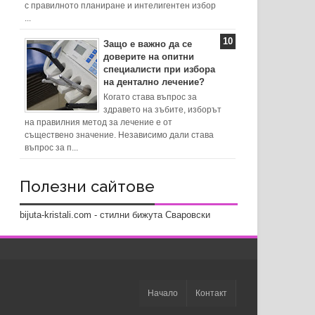
с правилното планиране и интелигентен избор
...
Защо е важно да се
доверите на опитни
специалисти при избора
на дентално лечение?
Когато става въпрос за
здравето на зъбите, изборът
на правилния метод за лечение е от
съществено значение. Независимо дали става
въпрос за п...
Полезни сайтове
bijuta-kristali.com - стилни бижута Сваровски
Начало
Контакт