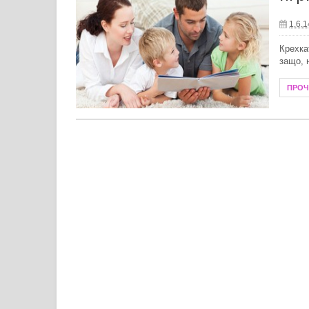
1.6.1
Летни антиоксиданти за защита от
Крехка
Как да почистим хладилника прав
защо, 
Създаване на модерен душ кът в м
ПРО
Защо е важно да се доверите на оп
Модни тенденции при бижутата от с
Пътят на духовното лечение: живо
Преобразете жилищното си простр
Технологии в борбата с комарите: 
Какво се слага в бебешка количка 
Необходима ли е зарядна станция з