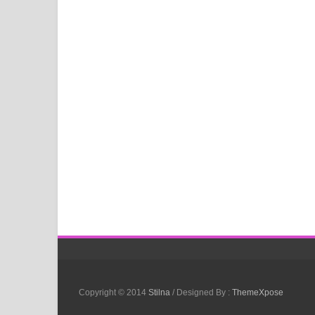
Copyright © 2014
Stilna
/ Designed By :
ThemeXpose