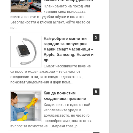
Планирането на поход или
къмпинг сред природата
изисква повече от удобни обувки и палатка.
Безопасността е ключов аспект, който често се
пр...
Най-добрите магнитни
зарядни за популярни
марки смарт часовници –
Apple, Samsung, Huawei и
др.
Смарт часовниците вече не
са просто моден аксесоар – те са част от
ежедневието ни, като следят здравето ни,
показват уведомления и дори пома...
Как да почистим
хладилника правилно
Хладилникът е едно от най-
използваните уреди в
домакинството, но често го
пренебрегваме, когато става
въпрос за почистване . Въпреки това, р...