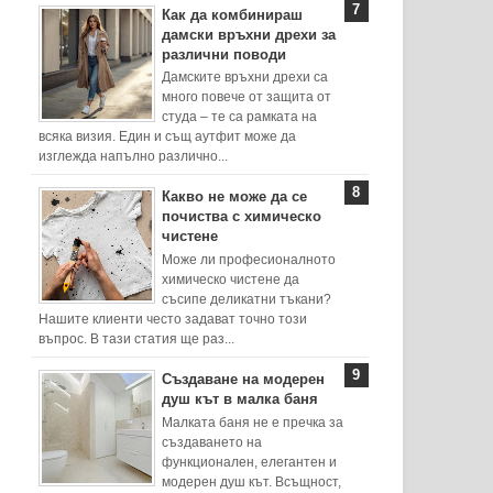
Как да комбинираш
дамски връхни дрехи за
различни поводи
Дамските връхни дрехи са
много повече от защита от
студа – те са рамката на
всяка визия. Един и същ аутфит може да
изглежда напълно различно...
Какво не може да се
почиства с химическо
чистене
Може ли професионалното
химическо чистене да
съсипе деликатни тъкани?
Нашите клиенти често задават точно този
въпрос. В тази статия ще раз...
Създаване на модерен
душ кът в малка баня
Малката баня не е пречка за
създаването на
функционален, елегантен и
модерен душ кът. Всъщност,