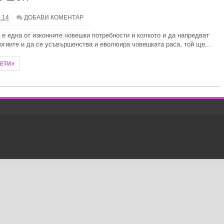
1.14
ДОБАВИ КОМЕНТАР
 слънце и свободни радикали
 е една от изконните човешки потребности и колкото и да напредват
илно
огиите и да се усъвършенства и еволюира човешката раса, той ще...
алка баня
ЧЕТИ
итни специалисти при избора на дентално лечение?
ребро през тази година
тът и ученията на Зор Алеф
анство със стилни килими
Иновации в дизайна на комарниците
- 10 задължителни аксесоара
а електромобил за дома и как да изберем