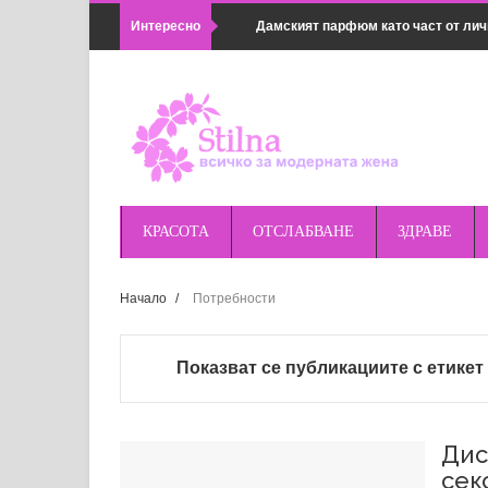
Интересно
Дамският парфюм като част от лич
Популярни методи в семейната ко
Какво не може да се почиства с хи
Как да комбинираш дамски връхни 
Предимствата на магнитното зарядн
КРАСОТА
ОТСЛАБВАНЕ
ЗДРАВЕ
удобно
Начало
/
Потребности
Правилна подготовка за поход или 
оборудването
Показват се публикациите с етике
Най-добрите магнитни зарядни за п
Huawei и др.
Дис
сек
Основни грешки при косене на трева