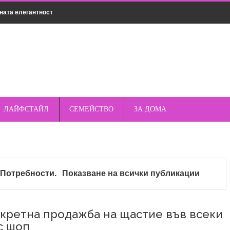
ната елегантност
нсултация
мическо чистене
дрехи за различни поводи
о пред стандартните кабели – защо магнитното е по-
ЛАЙФСТАЙЛ
СЕМЕЙСТВО
ЗА ДОМА
къмпинг – защо спреят е важен елемент от
т
Потребности
.
Показване на всички публикации
опулярни марки смарт часовници – Apple, Samsung,
кретна продажба на щастие във всеки
с шоп
та и как да ги избегнете