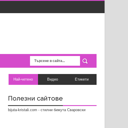
Най-четено
Видео
Етикети
Полезни сайтове
bijuta-kristali.com - стилни бижута Сваровски