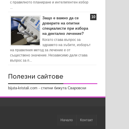
с правилното планиране и интелигентен избор
...
Защо е важно да се
доверите на опитни
специалисти при избора
на дентално лечение?
Когато става въпрос за
здравето на зъбите, изборът
на правилния метод за лечение е от
съществено значение. Независимо дали става
въпрос за п...
Полезни сайтове
bijuta-kristali.com - стилни бижута Сваровски
Начало
Контакт