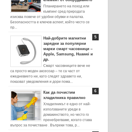
Планирането на поход или
къмпинг сред природата
изисква повече от удобни обувки и палатка.
Безопасността е ключов аспект, който често се
пр...
Най-добрите магнитни
зарядни за популярни
марки смарт часовници –
Apple, Samsung, Huawei и
др.
Смарт часовниците вече не
са просто моден аксесоар – те са част от
ежедневието ни, като следят здравето ни,
показват уведомления и дори пома...
Как да почистим
хладилника правилно
Хладилникът е едно от най-
използваните уреди в
домакинството, но често го
пренебрегваме, когато става
въпрос за почистване . Въпреки това, р...