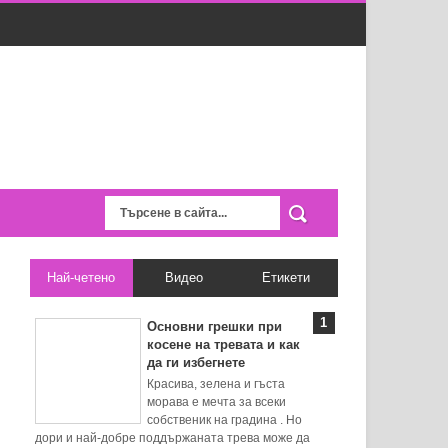
Най-четено
Видео
Етикети
Основни грешки при
косене на тревата и как
да ги избегнете
Красива, зелена и гъста
морава е мечта за всеки
собственик на градина . Но
дори и най-добре поддържаната трева може да