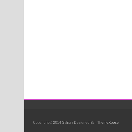
Copyright © 2014
Stilna
/ Designed By :
ThemeXpose