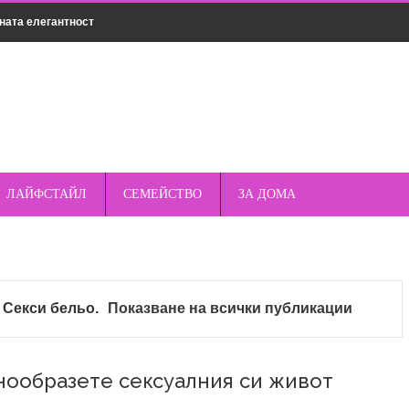
ната елегантност
нсултация
мическо чистене
дрехи за различни поводи
о пред стандартните кабели – защо магнитното е по-
ЛАЙФСТАЙЛ
СЕМЕЙСТВО
ЗА ДОМА
къмпинг – защо спреят е важен елемент от
т
Секси бельо
.
Показване на всички публикации
опулярни марки смарт часовници – Apple, Samsung,
нообразете сексуалния си живот
та и как да ги избегнете