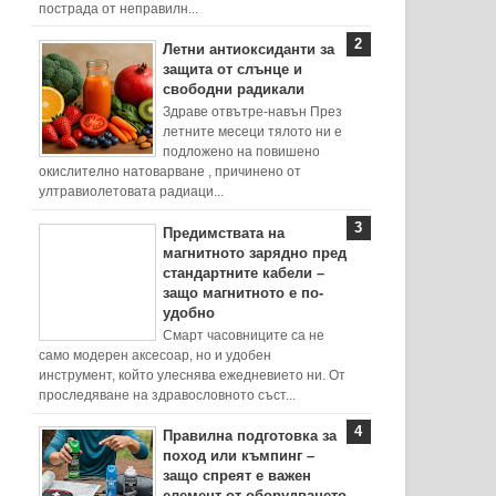
пострада от неправилн...
Летни антиоксиданти за
защита от слънце и
свободни радикали
Здраве отвътре-навън През
летните месеци тялото ни е
подложено на повишено
окислително натоварване , причинено от
ултравиолетовата радиаци...
Предимствата на
магнитното зарядно пред
стандартните кабели –
защо магнитното е по-
удобно
Смарт часовниците са не
само модерен аксесоар, но и удобен
инструмент, който улеснява ежедневието ни. От
проследяване на здравословното съст...
Правилна подготовка за
поход или къмпинг –
защо спреят е важен
елемент от оборудването