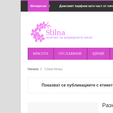
Интересно
Дамският парфюм като част от лич
Популярни методи в семейната ко
Какво не може да се почиства с хи
Как да комбинираш дамски връхни 
Предимствата на магнитното зарядн
КРАСОТА
ОТСЛАБВАНЕ
ЗДРАВЕ
удобно
Правилна подготовка за поход или 
Начало
/
Секси бельо
оборудването
Показват се публикациите с етике
Най-добрите магнитни зарядни за п
Huawei и др.
Раз
Основни грешки при косене на трева