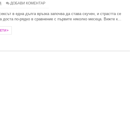
4
ДОБАВИ КОМЕНТАР
 слънце и свободни радикали
сексът в една дълга връзка започва да става скучен, и страстта се
а доста по-рядко в сравнение с първите няколко месеца. Вижте к...
илно
ЧЕТИ
алка баня
итни специалисти при избора на дентално лечение?
ребро през тази година
тът и ученията на Зор Алеф
анство със стилни килими
Иновации в дизайна на комарниците
- 10 задължителни аксесоара
а електромобил за дома и как да изберем