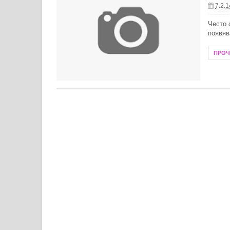
7.2.1
Летни антиоксиданти за защита от
Често 
появяв
Как да почистим хладилника прав
ПРО
Създаване на модерен душ кът в м
Защо е важно да се доверите на оп
Модни тенденции при бижутата от с
Пътят на духовното лечение: живо
Преобразете жилищното си простр
Технологии в борбата с комарите: 
Какво се слага в бебешка количка 
Необходима ли е зарядна станция з