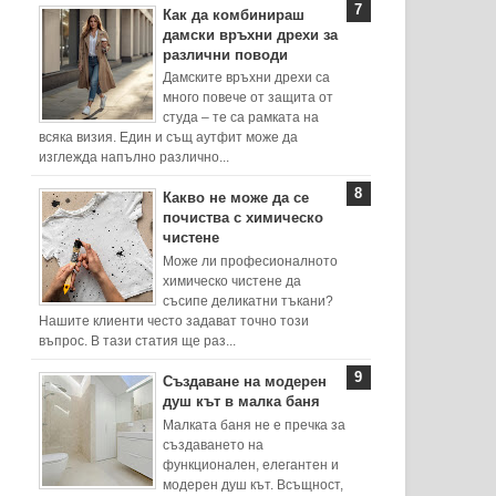
Как да комбинираш
дамски връхни дрехи за
различни поводи
Дамските връхни дрехи са
много повече от защита от
студа – те са рамката на
всяка визия. Един и същ аутфит може да
изглежда напълно различно...
Какво не може да се
почиства с химическо
чистене
Може ли професионалното
химическо чистене да
съсипе деликатни тъкани?
Нашите клиенти често задават точно този
въпрос. В тази статия ще раз...
Създаване на модерен
душ кът в малка баня
Малката баня не е пречка за
създаването на
функционален, елегантен и
модерен душ кът. Всъщност,