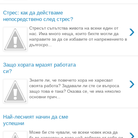
Стрес: как да действаме
непосредствено след стрес?
›
Стресът съпътства живота на всеки един от
нас. Има много неща, които бихте могли да
направите за да се избавите от напрежението в
дългосро...
Защо хората мразят работата
си?
›
Знаете ли, че повечето хора не харесват
своята работа? Задавали ли сте си въпроса
защо това е така? Оказва се, че има няколко
основни прич...
Най-лесният начин да сме
успешни
›
Може би сте чували, че всеки човек иска да
бъде харесван и дава най-доброто от себе си