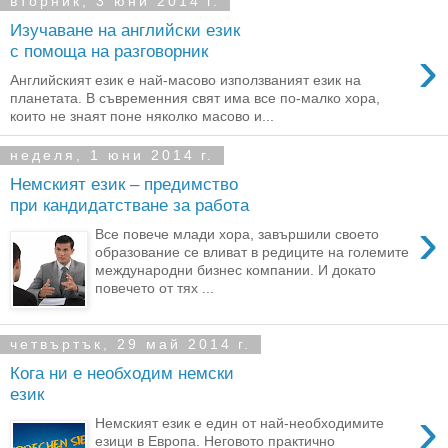
вторник, 3 юни 2014 г.
Изучаване на английски език
›
с помоща на разговорник
Английският език е най-масово използваният език на
планетата. В съвременния свят има все по-малко хора,
които не знаят поне няколко масово и...
неделя, 1 юни 2014 г.
Немският език – предимство
при кандидатстване за работа
›
Все повече млади хора, завършили своето
образование се вливат в редиците на големите
международни бизнес компании. И докато
повечето от тях ...
четвъртък, 29 май 2014 г.
Кога ни е необходим немски
език
›
Немският език е един от най-необходимите
езици в Европа. Неговото практично