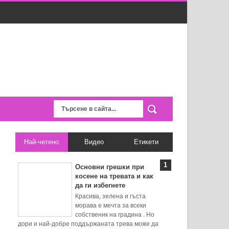
Най-четено
Видео
Етикети
Основни грешки при
косене на тревата и как
да ги избегнете
Красива, зелена и гъста
морава е мечта за всеки
собственик на градина . Но
дори и най-добре поддържаната трева може да