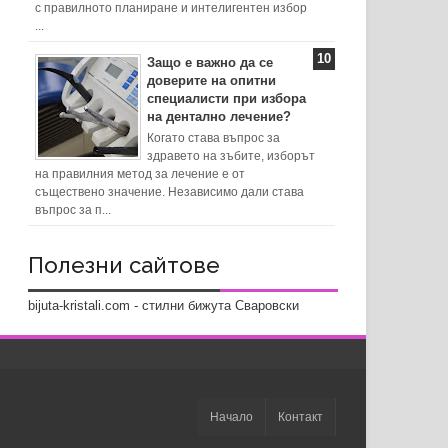
с правилното планиране и интелигентен избор
...
Защо е важно да се
доверите на опитни
специалисти при избора
на дентално лечение?
Когато става въпрос за
здравето на зъбите, изборът
на правилния метод за лечение е от
съществено значение. Независимо дали става
въпрос за п...
Полезни сайтове
bijuta-kristali.com - стилни бижута Сваровски
Начало
Контакт