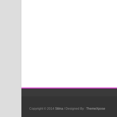
Copyright © 2014
Stilna
/ Designed By :
ThemeXpose