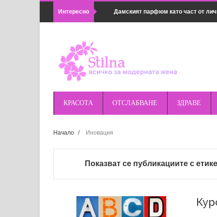
Интересно
Дамският парфюм като част от лич
Популярни методи в семейната ко
Какво не може да се почиства с хи
Как да комбинираш дамски връхни 
Предимствата на магнитното зарядн
КРАСОТА
ОТСЛАБВАНЕ
ЗДРАВЕ
удобно
Начало
/
Иновация
Правилна подготовка за поход или 
оборудването
Показват се публикациите с етик
Най-добрите магнитни зарядни за п
Huawei и др.
Кур
Основни грешки при косене на трева