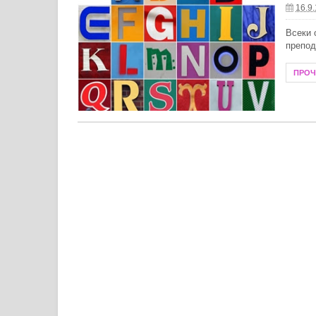
16.9
Летни антиоксиданти за защита от
Всеки 
препод
Как да почистим хладилника прав
ПРО
Създаване на модерен душ кът в м
Защо е важно да се доверите на оп
Модни тенденции при бижутата от с
Пътят на духовното лечение: живо
Преобразете жилищното си простр
Технологии в борбата с комарите: 
Какво се слага в бебешка количка 
Необходима ли е зарядна станция з