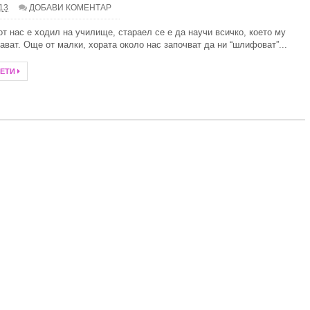
.13
ДОБАВИ КОМЕНТАР
 слънце и свободни радикали
от нас е ходил на училище, стараел се е да научи всичко, което му
ават. Още от малки, хората около нас започват да ни “шлифоват”...
илно
ЧЕТИ
алка баня
итни специалисти при избора на дентално лечение?
ребро през тази година
тът и ученията на Зор Алеф
анство със стилни килими
Иновации в дизайна на комарниците
- 10 задължителни аксесоара
а електромобил за дома и как да изберем