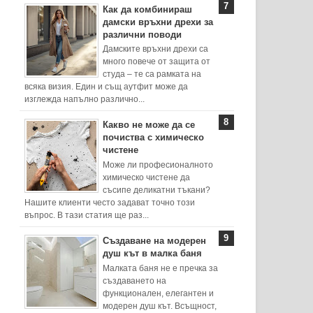
Как да комбинираш
дамски връхни дрехи за
различни поводи
Дамските връхни дрехи са
много повече от защита от
студа – те са рамката на
всяка визия. Един и същ аутфит може да
изглежда напълно различно...
Какво не може да се
почиства с химическо
чистене
Може ли професионалното
химическо чистене да
съсипе деликатни тъкани?
Нашите клиенти често задават точно този
въпрос. В тази статия ще раз...
Създаване на модерен
душ кът в малка баня
Малката баня не е пречка за
създаването на
функционален, елегантен и
модерен душ кът. Всъщност,