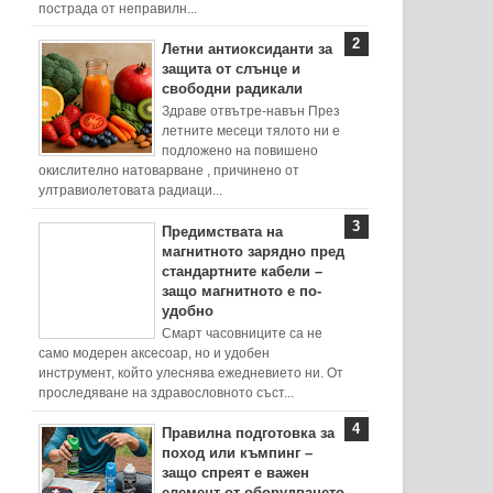
пострада от неправилн...
Летни антиоксиданти за
защита от слънце и
свободни радикали
Здраве отвътре-навън През
летните месеци тялото ни е
подложено на повишено
окислително натоварване , причинено от
ултравиолетовата радиаци...
Предимствата на
магнитното зарядно пред
стандартните кабели –
защо магнитното е по-
удобно
Смарт часовниците са не
само модерен аксесоар, но и удобен
инструмент, който улеснява ежедневието ни. От
проследяване на здравословното съст...
Правилна подготовка за
поход или къмпинг –
защо спреят е важен
елемент от оборудването