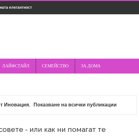
ната елегантност
нсултация
мическо чистене
дрехи за различни поводи
о пред стандартните кабели – защо магнитното е по-
ЛАЙФСТАЙЛ
СЕМЕЙСТВО
ЗА ДОМА
къмпинг – защо спреят е важен елемент от
ет
Иновация
.
Показване на всички публикации
опулярни марки смарт часовници – Apple, Samsung,
совете - или как ни помагат те
та и как да ги избегнете