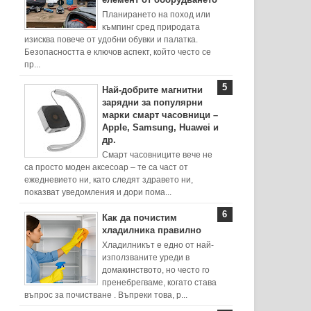
Планирането на поход или
къмпинг сред природата
изисква повече от удобни обувки и палатка.
Безопасността е ключов аспект, който често се
пр...
Най-добрите магнитни
зарядни за популярни
марки смарт часовници –
Apple, Samsung, Huawei и
др.
Смарт часовниците вече не
са просто моден аксесоар – те са част от
ежедневието ни, като следят здравето ни,
показват уведомления и дори пома...
Как да почистим
хладилника правилно
Хладилникът е едно от най-
използваните уреди в
домакинството, но често го
пренебрегваме, когато става
въпрос за почистване . Въпреки това, р...